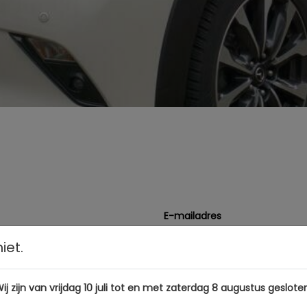
E-mailadres
iet.
Vraagprijs
ij zijn van vrijdag 10 juli tot en met zaterdag 8 augustus geslote