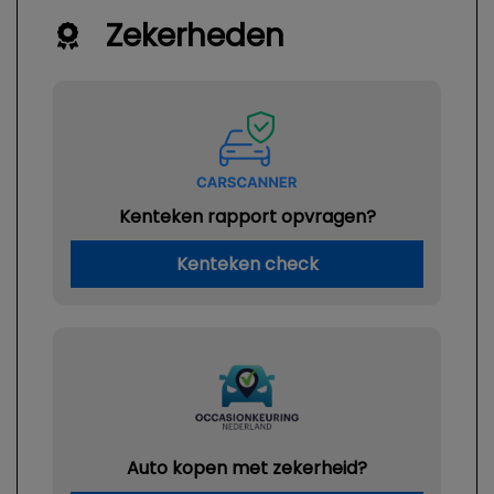
Metaalkleur
Zekerheden
Park distance control
Parkeersensor achter
Premium kleur
Overige
Kenteken rapport opvragen?
Achteropkomend verkeer waarschuwing
Kenteken check
Achteruitrij assistent
Anti blokkeer systeem
Anti doorslip regeling
Autonomous emergency braking
Bestuurdersairbag
Bluetooth
Auto kopen met zekerheid?
Brake assist system