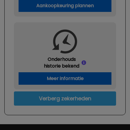
Aankoopkeuring plannen
Dodehoek detectie
Elektronisch stabiliteits programma
Elektronische remkrachtverdeling
Hoofd airbag(s) achter
Hoofd airbag(s) voor
Keyless start
Onderhouds
historie bekend
Led mistlampen
Meer informatie
Passagiersairbag
Schakelpaddles
Verberg zekerheden
Zij airbag(s) voor
Interieur
Achterbank in delen neerklapbaar