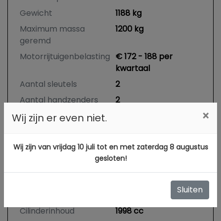
Gewicht
1188 kg
Maximum massa
1200 kg
geremd
Motorrijtuigenbelasting
€ 172 - 188 per
kwartaal
Aantal sleutels
2
Aantal handzenders
2
×
Wij zijn er even niet.
Motor en transmissie
Wij zijn van vrijdag 10 juli tot en met zaterdag 8 augustus
gesloten!
Brandstof
Benzine
Transmissie
Automaat
Sluiten
Aantal cilinders
4
Cilinderinhoud
1998 cc