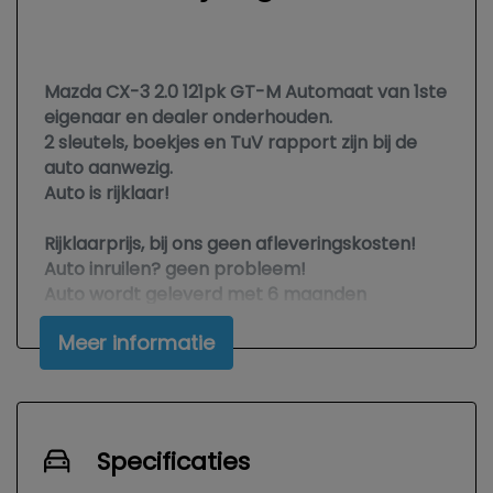
Mazda CX-3 2.0 121pk GT-M Automaat van 1ste
eigenaar en dealer onderhouden.
2 sleutels, boekjes en TuV rapport zijn bij de
auto aanwezig.
Auto is rijklaar!
Rijklaarprijs, bij ons geen afleveringskosten!
Auto inruilen? geen probleem!
Auto wordt geleverd met 6 maanden
AutoBoomsma Garantie.
Meer informatie
Auto financieren? Wij verzorgen het.
U vind ons bij Autoexpert Bouma & Sepp
Burgum (wij delen het terrein en de
showroom).
Specificaties