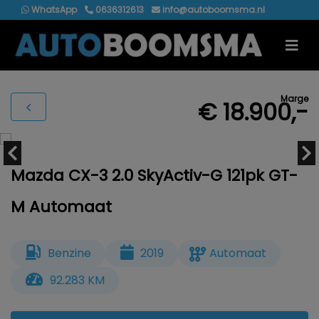
WhatsApp
0636312613
info@autoboomsma.nl
Marge
€ 18.900,-
Mazda CX-3 2.0 SkyActiv-G 121pk GT-
M Automaat
Benzine
2019
Automaat
92.283 KM