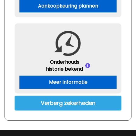
Stuur leder
Aankoopkeuring plannen
Stuur verstelbaar
Stuurbekrachtiging
Voorstoelen in hoogte verstelbaar
Voorstoelen verwarmd
Overige
Onderhouds
historie bekend
Achteruitrij assistent
Anti blokkeer systeem
Meer informatie
Anti doorslip regeling
Autonomous emergency braking
Verberg zekerheden
Bestuurdersairbag
Bluetooth
Brake assist system