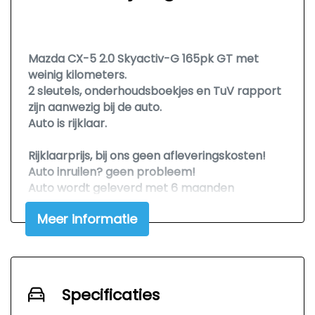
Mazda CX-5 2.0 Skyactiv-G 165pk GT met
weinig kilometers.
2 sleutels, onderhoudsboekjes en TuV rapport
zijn aanwezig bij de auto.
Auto is rijklaar.
Rijklaarprijs, bij ons geen afleveringskosten!
Auto inruilen? geen probleem!
Auto wordt geleverd met 6 maanden
AutoBoomsma Garantie.
Meer informatie
Auto financieren? Wij verzorgen het.
U vind ons bij Vakgarage Bouma & Sepp
Burgum (wij delen het terrein en de
showroom).
Specificaties