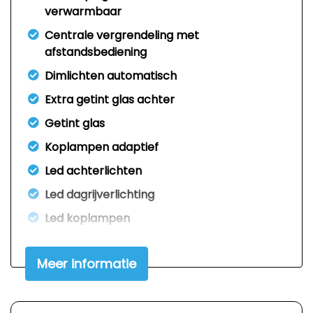
verwarmbaar
Centrale vergrendeling met
afstandsbediening
Dimlichten automatisch
Extra getint glas achter
Getint glas
Koplampen adaptief
Led achterlichten
Led dagrijverlichting
Led koplampen
Lichtmetalen velgen 19"
Meer informatie
Metaalkleur
Mistlampen voor