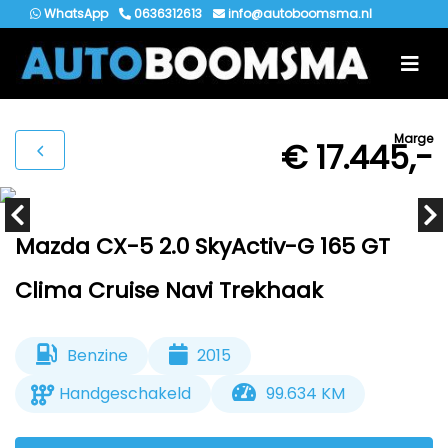
WhatsApp
0636312613
info@autoboomsma.nl
Marge
€ 17.445,-
Mazda CX-5 2.0 SkyActiv-G 165 GT
Clima Cruise Navi Trekhaak
Benzine
2015
Handgeschakeld
99.634 KM