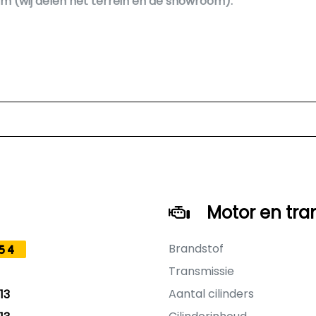
m (wij delen het terrein en de showroom).
Motor en tra
Brandstof
54
Transmissie
Aantal cilinders
13