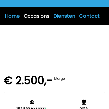
Home
Occasions
Diensten
Contact
€ 2.500,-
Marge