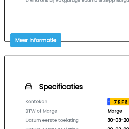
U vind ons bij Vakgarage Bouma & Sepp Burgu
Meer informatie
Specificaties
Kenteken
7KFR
NL
BTW of Marge
Marge
Datum eerste toelating
30-03-20