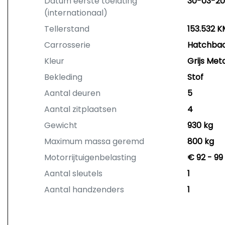
Datum eerste toelating
30-03-20
(internationaal)
Tellerstand
153.532 K
Carrosserie
Hatchba
Kleur
Grijs Meta
Bekleding
Stof
Aantal deuren
5
Aantal zitplaatsen
4
Gewicht
930 kg
Maximum massa geremd
800 kg
Motorrijtuigenbelasting
€ 92 - 99
Aantal sleutels
1
Aantal handzenders
1