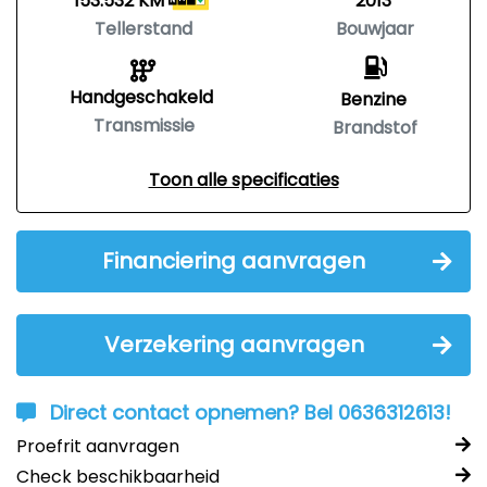
153.532 KM
2013
Tellerstand
Bouwjaar
Handgeschakeld
Benzine
Transmissie
Brandstof
Toon alle specificaties
Financiering aanvragen
Verzekering aanvragen
Direct contact opnemen? Bel 0636312613!
Proefrit aanvragen
Check beschikbaarheid