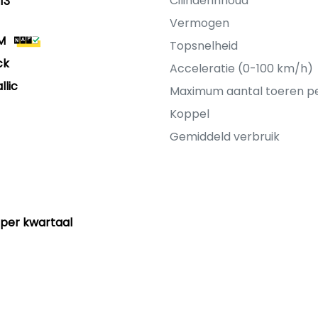
Cilinderinhoud
13
Vermogen
M
Topsnelheid
ck
Acceleratie (0-100 km/h)
llic
Maximum aantal toeren p
Koppel
Gemiddeld verbruik
 per kwartaal