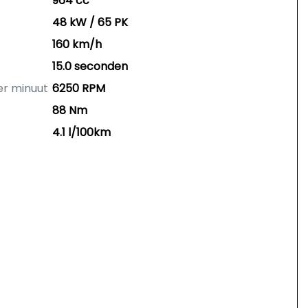
964 cc
48 kW / 65 PK
160 km/h
15.0 seconden
er minuut
6250 RPM
88 Nm
4.1 l/100km