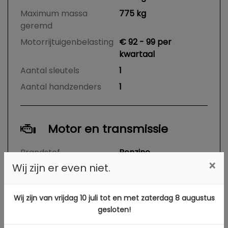
Maximum massa
775 kg
geremd
Motorrijtuigenbelasting
€ 92 - 99 per
kwartaal
Aantal sleutels
1
Aantal handzenders
1
Motor en transmissie
Brandstof
Benzine
×
Wij zijn er even niet.
Transmissie
Handgeschakeld
Aantal cilinders
3
Wij zijn van vrijdag 10 juli tot en met zaterdag 8 augustus
Cilinderinhoud
999 cc
gesloten!
Vermogen
50 kW / 68 PK