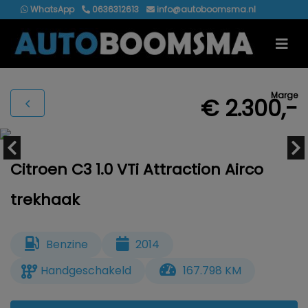
WhatsApp
0636312613
info@autoboomsma.nl
Marge
€ 2.300,-
Citroen C3 1.0 VTi Attraction Airco
trekhaak
Benzine
2014
Handgeschakeld
167.798 KM