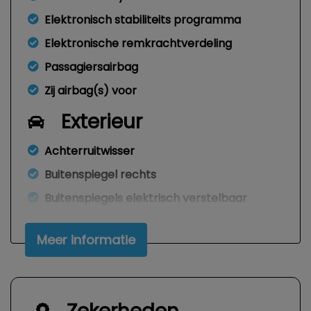
Elektronisch stabiliteits programma
Elektronische remkrachtverdeling
Passagiersairbag
Zij airbag(s) voor
Exterieur
Achterruitwisser
Buitenspiegel rechts
Buitenspiegels elektrisch verstelbaar
Centrale vergrendeling met
afstandsbediening
Meer informatie
Getint glas
Metaalkleur
Trekhaak