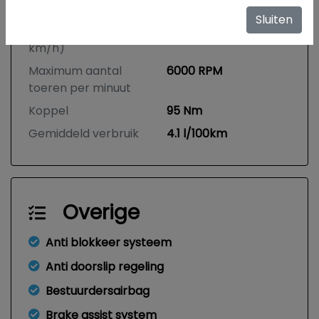
Topsnelheid
163 km/h
Sluiten
Acceleratie (0-100
14.2 seconden
km/h)
Maximum aantal
6000 RPM
toeren per minuut
Koppel
95 Nm
Gemiddeld verbruik
4.1 l/100km
Overige
Anti blokkeer systeem
Anti doorslip regeling
Bestuurdersairbag
Brake assist system