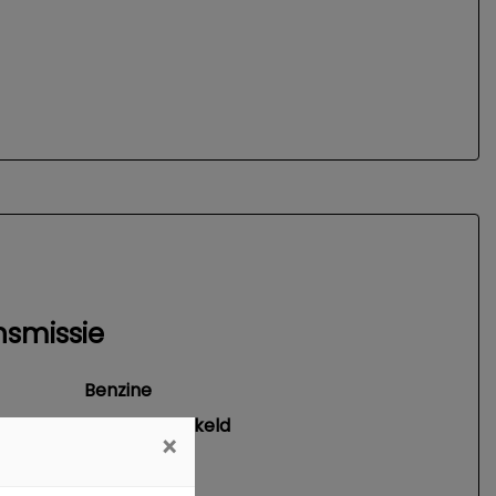
nsmissie
Benzine
Handgeschakeld
×
4