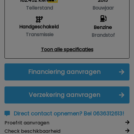
182.452 KM
2013
Tellerstand
Bouwjaar
Handgeschakeld
Benzine
Transmissie
Brandstof
Toon alle specificaties
Financiering aanvragen
Verzekering aanvragen
Direct contact opnemen? Bel 0636312613!
Proefrit aanvragen
Check beschikbaarheid