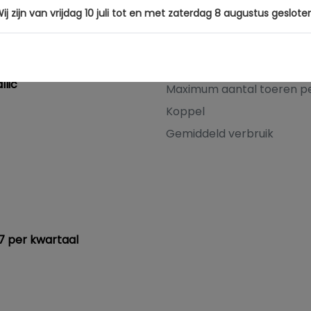
Cilinderinhoud
3
ij zijn van vrijdag 10 juli tot en met zaterdag 8 augustus geslote
Vermogen
KM
Topsnelheid
ck
Acceleratie (0-100 km/h)
llic
Maximum aantal toeren p
Koppel
Gemiddeld verbruik
17 per kwartaal