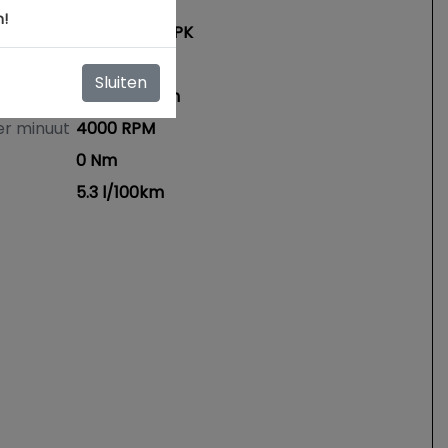
1598 cc
n!
135 kW / 183 PK
195 km/h
Sluiten
11.2 seconden
er minuut
4000 RPM
0 Nm
5.3 l/100km