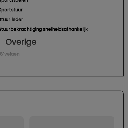
Sportstoelen
Sportstuur
Stuur leder
Stuurbekrachtiging snelheidsafhankelijk
Overige
18"velgen
Anti blokkeer systeem
Anti doorslip regeling
Bestuurdersairbag
Bluetooth
Elektronisch stabiliteits programma
Hemel bekleding zwart
Hoofd airbag(s) achter