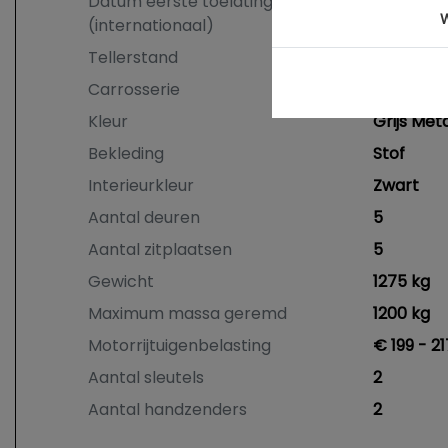
Datum eerste toelating
16-12-201
W
(internationaal)
Tellerstand
182.452 
Carrosserie
Hatchba
Kleur
Grijs Meta
Bekleding
Stof
Interieurkleur
Zwart
Aantal deuren
5
Aantal zitplaatsen
5
Gewicht
1275 kg
Maximum massa geremd
1200 kg
Motorrijtuigenbelasting
€ 199 - 2
Aantal sleutels
2
Aantal handzenders
2