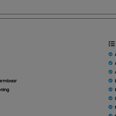
warmbaar
ening