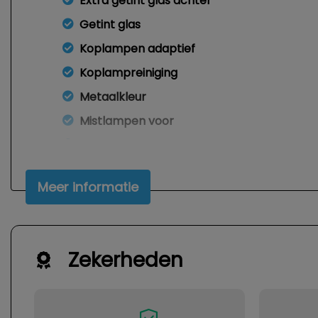
Extra getint glas achter
Getint glas
Koplampen adaptief
Koplampreiniging
Metaalkleur
Mistlampen voor
Parkeersensor achter
Ruitensproeiers/wisserbladen verwarmba
Meer informatie
Sportonderstel
Sportvelgen
Trekhaak
Zekerheden